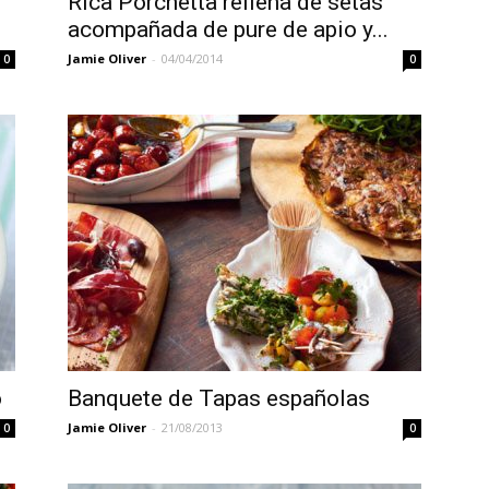
Rica Porchetta rellena de setas
acompañada de pure de apio y...
Jamie Oliver
-
04/04/2014
0
0
Español
o
Banquete de Tapas españolas
Jamie Oliver
-
21/08/2013
0
0