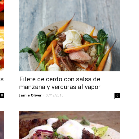
os
Filete de cerdo con salsa de
manzana y verduras al vapor
Jamie Oliver
-
07/12/2015
0
0