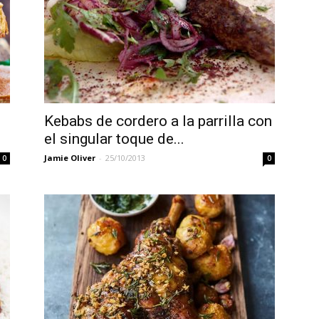
Kebabs de cordero a la parrilla con
el singular toque de...
Jamie Oliver
-
25/10/2013
0
0