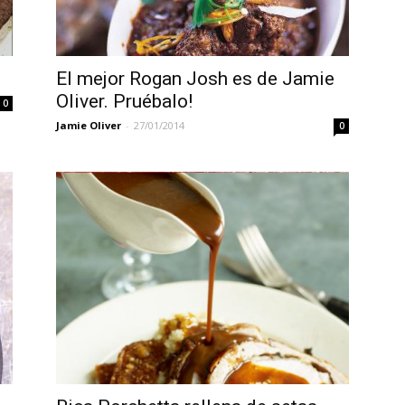
Videos
El mejor Rogan Josh es de Jamie
Oliver. Pruébalo!
0
Jamie Oliver
-
27/01/2014
0
Jamie
Oliver
en