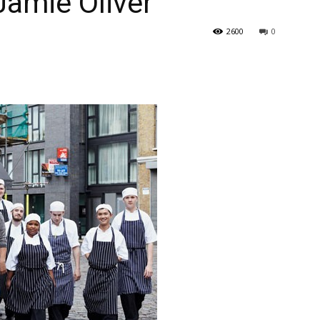
Jamie Oliver
2600
0
en
Español
–