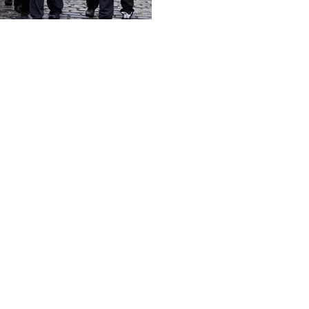
Videos
Jamie
Oliver
en