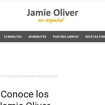
15 MINUTES
30 MINUTES
PIDE MIS LIBROS!
RECETAS PAR
Jamie
Oliver
 !!! Conoce los restaurantes de Jamie Oliver
! Conoce los
Recetas