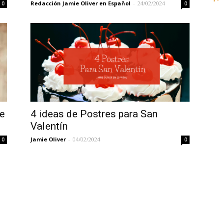
Redacción Jamie Oliver en Español
-
24/02/2024
0
0
Videos
Jamie
e
4 ideas de Postres para San
Valentín
Jamie Oliver
-
04/02/2024
0
0
Oliver
en