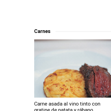
Carnes
Carne asada al vino tinto con
gratine de patata y rábano...