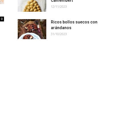
Camembert
12/11/2023
0
Ricos bollos suecos con
arándanos
31/10/2023