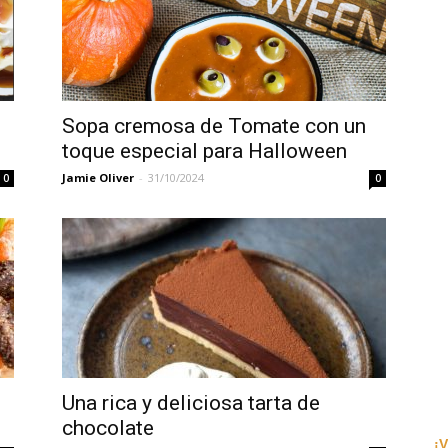
en
Sopa cremosa de Tomate con un
toque especial para Halloween
Jamie Oliver
-
31/10/2024
0
0
Español
–
Una rica y deliciosa tarta de
chocolate
¡