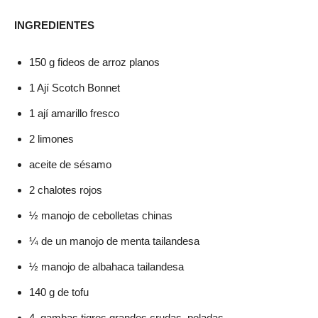
INGREDIENTES
150 g fideos de arroz planos
1 Ají Scotch Bonnet
1 ají amarillo fresco
2 limones
aceite de sésamo
2 chalotes rojos
½ manojo de cebolletas chinas
¼ de un manojo de menta tailandesa
½ manojo de albahaca tailandesa
140 g de tofu
4 gambas tigres grandes crudas, peladas