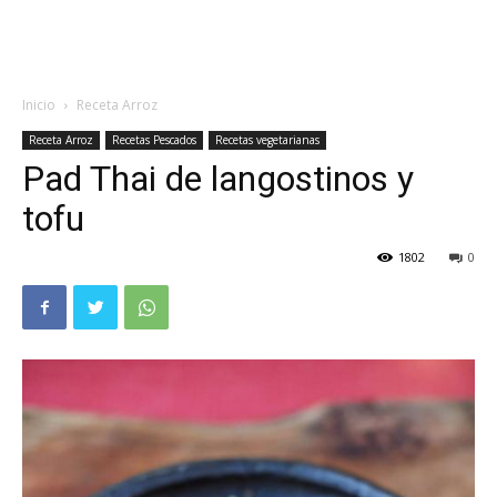
Inicio
Receta Arroz
Receta Arroz
Recetas Pescados
Recetas vegetarianas
Pad Thai de langostinos y
tofu
1802
0