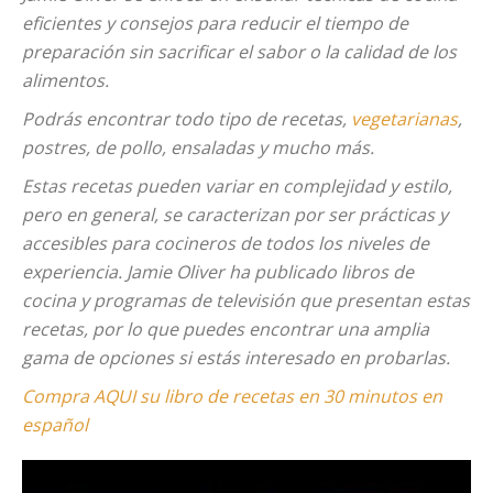
eficientes y consejos para reducir el tiempo de
preparación sin sacrificar el sabor o la calidad de los
alimentos.
Podrás encontrar todo tipo de recetas,
vegetarianas
,
postres, de pollo, ensaladas y mucho más.
Estas recetas pueden variar en complejidad y estilo,
pero en general, se caracterizan por ser prácticas y
accesibles para cocineros de todos los niveles de
experiencia. Jamie Oliver ha publicado libros de
cocina y programas de televisión que presentan estas
recetas, por lo que puedes encontrar una amplia
gama de opciones si estás interesado en probarlas.
Compra AQUI su libro de recetas en 30 minutos en
español