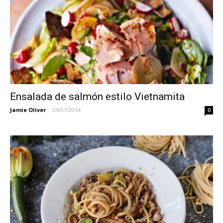
Ensalada de salmón estilo Vietnamita
Jamie Oliver
-
04/07/2014
0