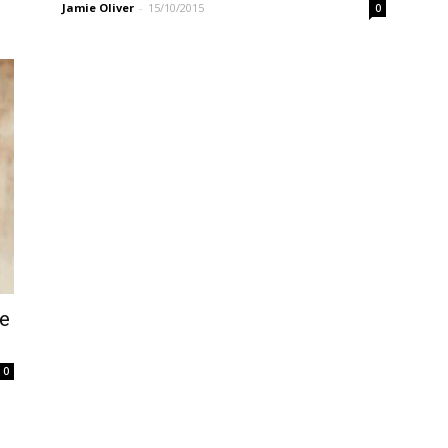
Jamie Oliver
-
15/10/2015
0
e
0