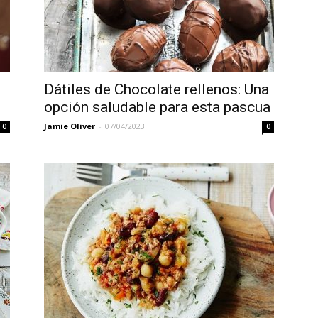
Videos
Dátiles de Chocolate rellenos: Una
opción saludable para esta pascua
Jamie Oliver
-
07/04/2023
0
0
Jamie
Oliver
en