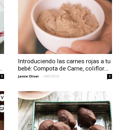
en
Introduciendo las carnes rojas a tu
.
bebé: Compota de Carne, coliflor...
Español
Jamie Oliver
-
14/07/2016
0
0
–