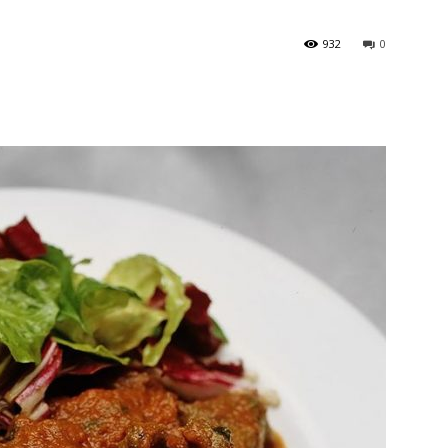
932
0
en
Español
–