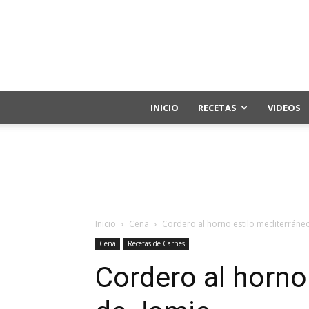
INICIO
RECETAS
VIDEOS
Inicio
Cena
Cordero al horno estilo mediterráne
Cena
Recetas de Carnes
Cordero al horno