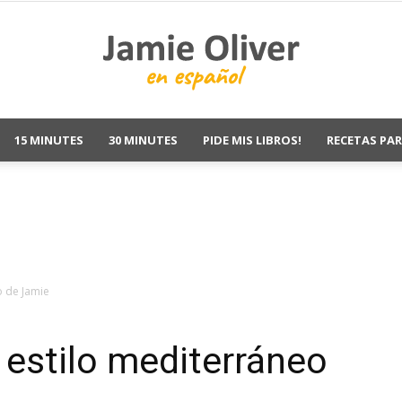
15 MINUTES
30 MINUTES
PIDE MIS LIBROS!
RECETAS PAR
Jamie
Oliver
o de Jamie
 estilo mediterráneo
Recetas