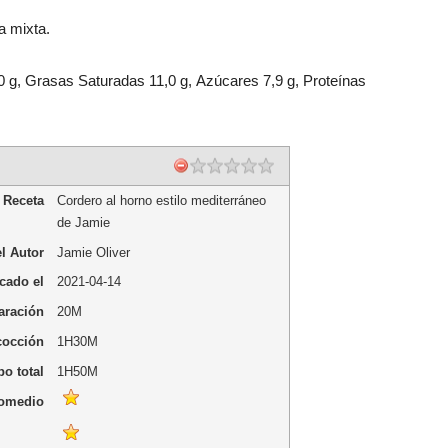
a mixta.
,0 g, Grasas Saturadas 11,0 g, Azúcares 7,9 g, Proteínas
Receta
Cordero al horno estilo mediterráneo
de Jamie
l Autor
Jamie Oliver
cado el
2021-04-14
aración
20M
cocción
1H30M
o total
1H50M
romedio