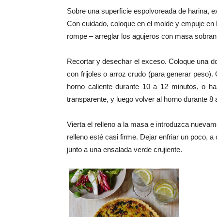
Sobre una superficie
espolvoreada
de harina
,
e
Con cuidado, coloque
en el molde
y
empuje en
rompe
–
arreglar
los agujeros
con
masa sobran
Recortar
y desechar el
exceso.
Coloque
una d
con frijoles
o
arroz crudo (para generar peso)
.
horno caliente durante
10 a 12 minutos
,
o
ha
transparente
, y luego
volver al horno
durante 8
Vierta
el relleno a la masa e introduzca nueva
relleno
esté casi firme
.
Dejar enfriar
un poco
,
a 
junto a
una
ensalada verde
crujiente.