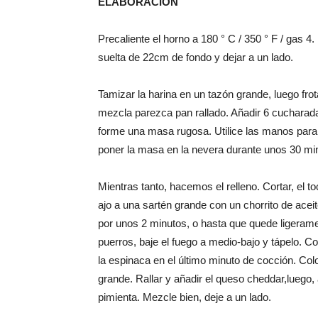
ELABORACIÓN
Precaliente
el horno a
180 ° C
/
350 ° F
/ gas
4.
suelta
de
22cm de fondo
y dejar a un lado.
Tamizar la
harina en un
tazón grande
,
luego frot
mezcla parezca
pan rallado.
Añadir 6
cucharad
forme
una masa
rugosa
.
Utilice las manos
para
poner la masa
en la nevera
durante unos 30
mi
Mientras tanto,
hacemos el relleno
.
Cortar,
el t
ajo a
una sartén
grande con
un chorrito de acei
por
unos 2 minutos
,
o
hasta que quede ligeram
puerros
,
baje el fuego
a medio-bajo
y tápelo
.
Co
la
espinaca
en e
l último minuto de cocción
. Col
grande
.
Rallar
y
añadir el
queso cheddar
,luego
,
pimienta
.
Mezcle
bien
,
deje a un lado
.