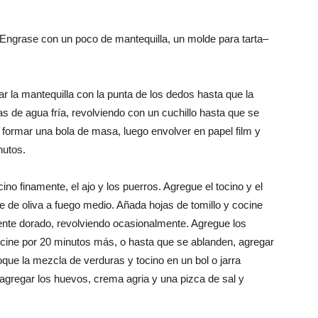
 Engrase
con
un poco de mantequilla
,
un molde para
tarta
–
ar
la mantequilla
con la punta de
los dedos hasta
que la
as de agua
fría
, revolviendo
con un cuchillo
hasta que se
 formar una bola de masa
,
luego envolver
en
papel film
y
nutos
.
ocino finamente
, el ajo
y los puerros
.
Agregue el
tocino y
el
te
de oliva
a fuego medio
.
Añada
hojas de tomillo
y cocine
ente
dorado
,
revolviendo ocasionalmente
.
Agregue
los
cine por
20 minutos más
,
o
hasta que se ablanden
,
agregar
oque
la
mezcla de
verduras y
tocino en
un bol o jarra
 agregar
los
huevos,
crema agria
y
una pizca de sal
y