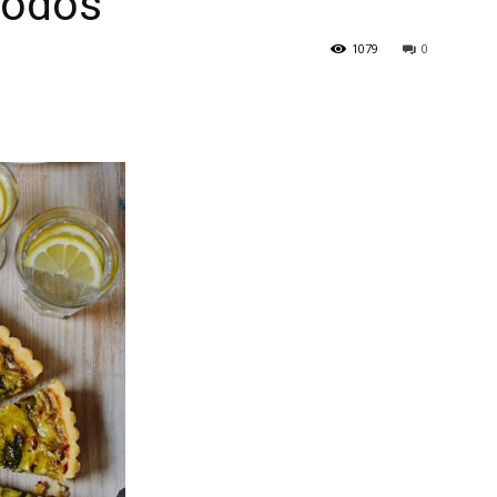
 todos
1079
0
en
Español
–