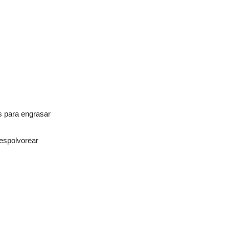
Español
s
para engrasar
espolvorear