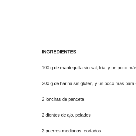
INGREDIENTES
100
g
de mantequilla sin sal
,
fría
,
y un poco má
200
g
de harina
sin glute
n
,
y un poco más
para 
2 lonchas
de
panceta
2 dientes de
ajo
, pelados
2
puerros medianos
,
cortados