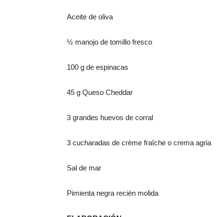
A
ceite de oliva
½
manojo de
tomillo fresco
100
g
de espinacas
45
g
Queso
Cheddar
3 grandes
huevos de corral
3 cucharadas de
crème
fraîche
o crema agria
S
al de mar
P
imienta
negra
recién molida