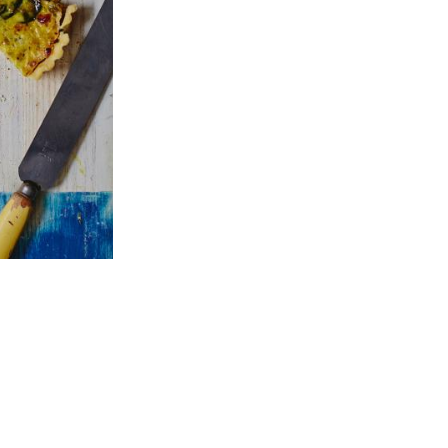
Videos
Jamie
Oliver
en