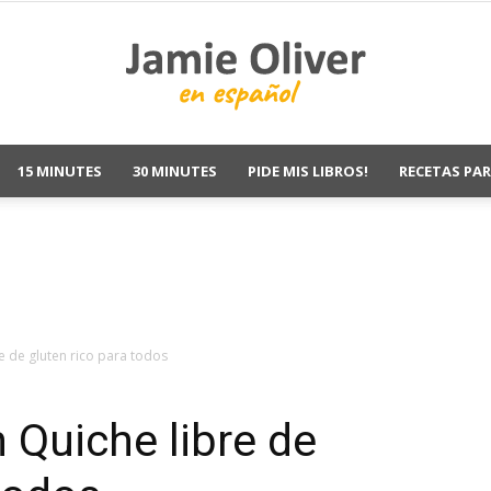
15 MINUTES
30 MINUTES
PIDE MIS LIBROS!
RECETAS PAR
Jamie
Oliver
e de gluten rico para todos
 Quiche libre de
Recetas