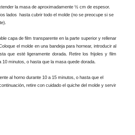
xtender la masa
de
aproximadamente
½ cm
de espesor.
los
lados
hasta cubrir todo el molde
(no se preocupe
si se
te
)
.
oble capa de
film transparente
en la parte superior
y rellenar
Coloque
el molde
en una bandeja
para hornear
,
introducir al
sta que esté ligeramente
dorada
.
Retire los
frijoles y
film
a 10 minutos,
o
hasta que la masa quede dorada
.
mente
al horno
durante 10 a 15
minutos, o
hasta que el
continuación,
retire con cuidado
el quiche del molde
y
servir