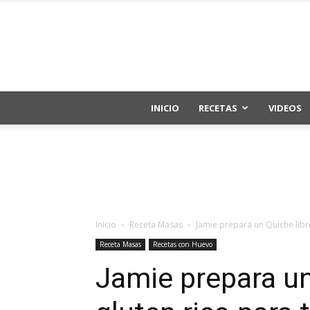
INICIO
RECETAS
VIDEOS
Inicio
Receta Masas
Jamie prepara un Quiche libr
Receta Masas
Recetas con Huevo
Jamie prepara un