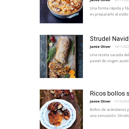
Una forma rápida y fá
es prepararlo al estilo 
Strudel Navid
Jamie Oliver
-
14/11/20
Una receta sacada del 
pastel de origen aust
Ricos bollos
Jamie Oliver
-
31/10/20
Bollos de arándanos p
una sensación. Sírvel