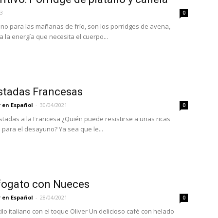
23
0
o para las mañanas de frío, son los porridges de avena,
 la energía que necesita el cuerpo...
stadas Francesas
 en Español
-
30/04/2021
0
stadas a la Francesa ¿Quién puede resistirse a unas ricas
 para el desayuno? Ya sea que le...
fogato con Nueces
 en Español
-
28/04/2021
0
ilo italiano con el toque Oliver Un delicioso café con helado