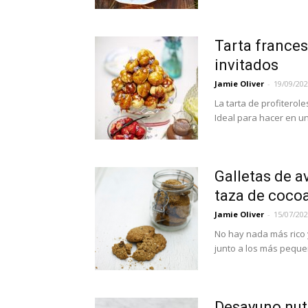
Tarta france
invitados
Jamie Oliver
-
19/09/20
La tarta de profiterol
Ideal para hacer en una
Galletas de a
taza de cocoa
Jamie Oliver
-
15/07/20
No hay nada más rico 
junto a los más pequeñ
Desayuno nutr