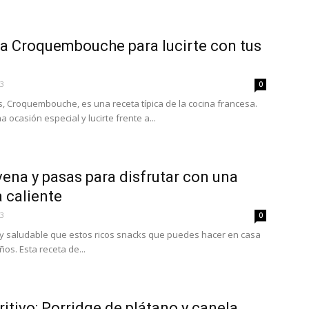
sa Croquembouche para lucirte con tus
23
0
es, Croquembouche, es una receta típica de la cocina francesa.
 ocasión especial y lucirte frente a...
vena y pasas para disfrutar con una
 caliente
23
0
y saludable que estos ricos snacks que puedes hacer en casa
os. Esta receta de...
itivo: Porridge de plátano y canela