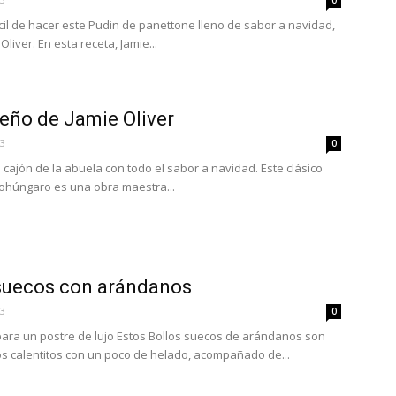
0
cil de hacer este Pudin de panettone lleno de sabor a navidad,
Oliver. En esta receta, Jamie...
Español
eño de Jamie Oliver
23
0
cajón de la abuela con todo el sabor a navidad. Este clásico
rohúngaro es una obra maestra...
 suecos con arándanos
23
0
ara un postre de lujo Estos Bollos suecos de arándanos son
os calentitos con un poco de helado, acompañado de...