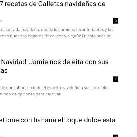
7 recetas de Galletas navideñas de
Videos
23
0
 temporada navideña, donde los aromas reconfortantes y los
llenan nuestros hogares de calidez y alegría! En esta ocasión
Jamie
 Navidad: Jamie nos deleita con sus
tas
23
1
de dar sabor con todo el espíritu navideño a sus increíbles
mundo de opciones para cautivar...
Oliver
ettone con banana el toque dulce esta
en
23