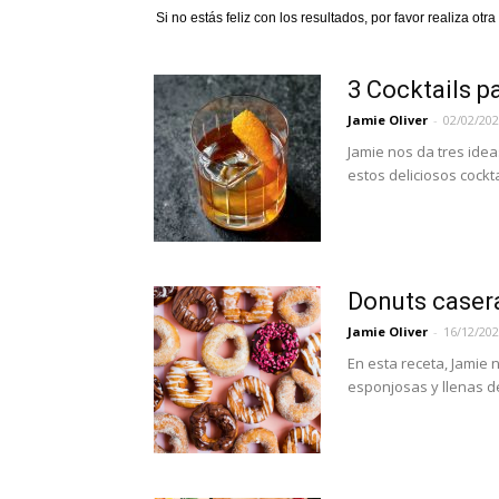
Si no estás feliz con los resultados, por favor realiza ot
3 Cocktails p
Jamie Oliver
-
02/02/20
Jamie nos da tres idea
estos deliciosos cockt
Donuts caser
Jamie Oliver
-
16/12/20
En esta receta, Jamie 
esponjosas y llenas de