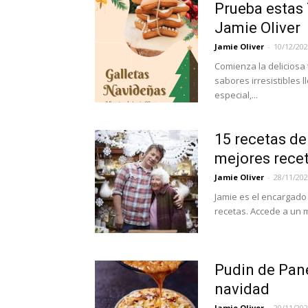
Prueba estas 
Jamie Oliver
Jamie Oliver
-
10/12/20
Comienza la deliciosa
sabores irresistibles 
especial,...
15 recetas de
mejores rece
Jamie Oliver
-
28/11/20
Jamie es el encargado 
recetas. Accede a un 
Pudin de Pan
navidad
Jamie Oliver
-
20/11/20