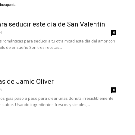
ra búsqueda
ara seducir este día de San Valentín
en
24
0
s románticas para seducir a tu otra mitad este día del amor con
ails de ensueño Son tres recetas...
Español
as de Jamie Oliver
23
0
nos guía paso a paso para crear unas donuts irresistiblemente
 sabor. Usando ingredientes frescos y simples,...
–