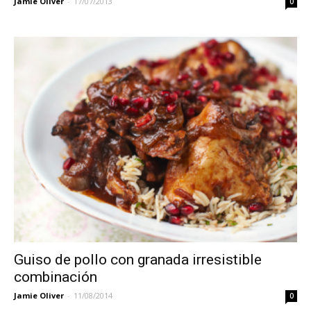
Jamie Oliver
-
17/07/2013
0
Guiso de pollo con granada irresistible
combinación
Jamie Oliver
-
11/08/2014
0