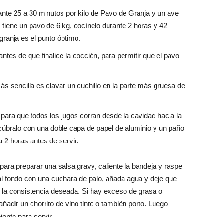
nte 25 a 30 minutos por kilo de Pavo de Granja y un ave
i tiene un pavo de 6 kg, cocínelo durante 2 horas y 42
granja es el punto óptimo.
ntes de que finalice la cocción, para permitir que el pavo
s sencilla es clavar un cuchillo en la parte más gruesa del
 para que todos los jugos corran desde la cavidad hacia la
, cúbralo con una doble capa de papel de aluminio y un paño
a 2 horas antes de servir.
para preparar una salsa gravy, caliente la bandeja y raspe
al fondo con una cuchara de palo, añada agua y deje que
 la consistencia deseada. Si hay exceso de grasa o
adir un chorrito de vino tinto o también porto. Luego
iente para servir.