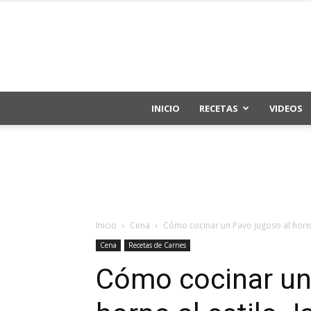
INICIO
RECETAS
VIDEOS
Inicio
Cena
Cómo cocinar un Pavo jugoso al horno 
Cena
Recetas de Carnes
Cómo cocinar un