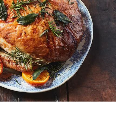
Videos
Jamie
Oliver
en