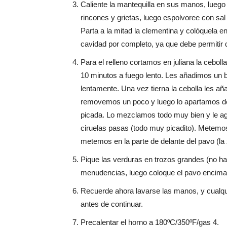
Caliente la mantequilla en sus manos, luego 
rincones y grietas, luego espolvoree con sal
Parta a la mitad la clementina y colóquela en 
cavidad por completo, ya que debe permitir qu
Para el relleno cortamos en juliana la cebol
10 minutos a fuego lento. Les añadimos un 
lentamente. Una vez tierna la cebolla les a
removemos un poco y luego lo apartamos del
picada. Lo mezclamos todo muy bien y le ag
ciruelas pasas (todo muy picadito). Metemos 
metemos en la parte de delante del pavo (la 
Pique las verduras en trozos grandes (no ha
menudencias, luego coloque el pavo encima 
Recuerde ahora lavarse las manos, y cualqui
antes de continuar.
Precalentar el horno a 180ºC/350ºF/gas 4.