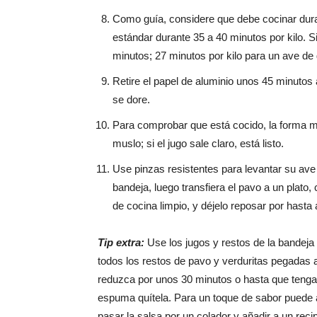
Como guía, considere que debe cocinar dura
estándar durante 35 a 40 minutos por kilo. S
minutos; 27 minutos por kilo para un ave de 
Retire el papel de aluminio unos 45 minutos a
se dore.
Para comprobar que está cocido, la forma má
muslo; si el jugo sale claro, está listo.
Use pinzas resistentes para levantar su ave
bandeja, luego transfiera el pavo a un plato
de cocina limpio, y déjelo reposar por hasta 
Tip extra:
Use los jugos y restos de la bandeja 
todos los restos de pavo y verduritas pegadas 
reduzca por unos 30 minutos o hasta que tenga
espuma quítela. Para un toque de sabor puede añ
pasar la salsa por un colador y añadir a un recip