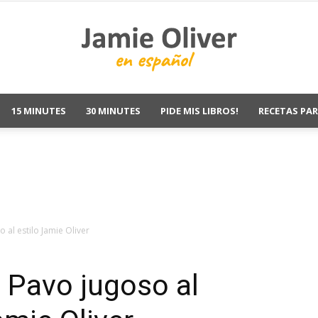
15 MINUTES
30 MINUTES
PIDE MIS LIBROS!
RECETAS PAR
Jamie
Oliver
al estilo Jamie Oliver
 Pavo jugoso al
Recetas