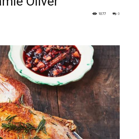
amie Oliver
1077
0
en
Español
–