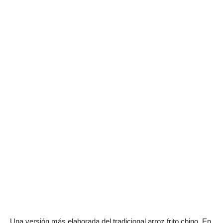
Una versión más elaborada del tradicional arroz frito chino. En