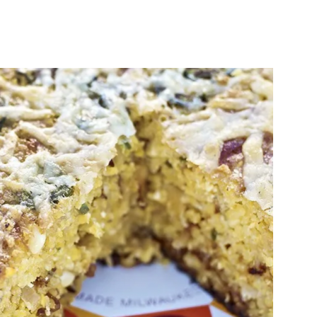
en
Español
–