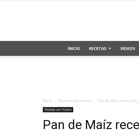
INICIO
RECETAS
VIDEOS
Inicio
Recetas con Huevo
Pan de Maíz receta de J
Recetas con Huevo
Pan de Maíz rece