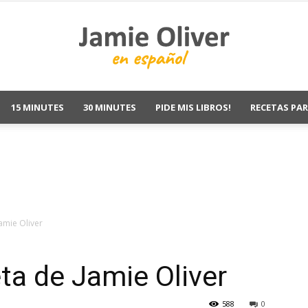
15 MINUTES
30 MINUTES
PIDE MIS LIBROS!
RECETAS PAR
Jamie
Oliver
amie Oliver
ta de Jamie Oliver
Recetas
588
0