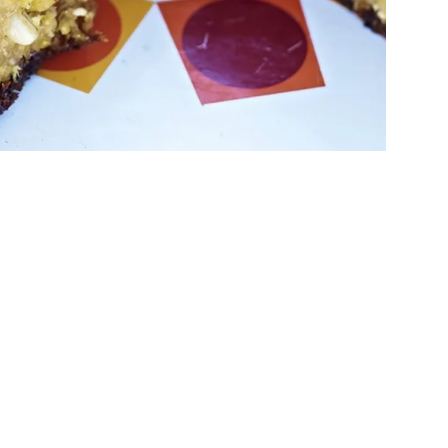
Videos
Jamie
Oliver
en